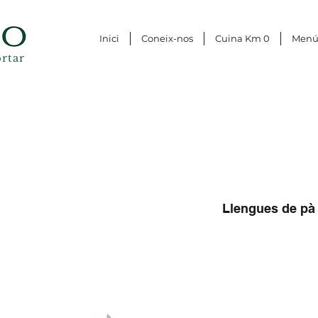
Inici
Coneix-nos
Cuina Km 0
Men
rtar
Llengues de pà