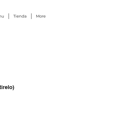
nu
Tienda
More
irelo)