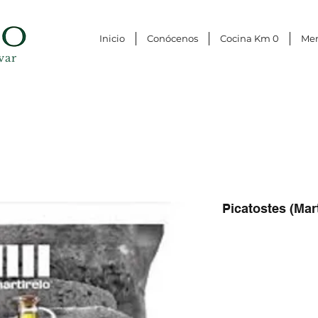
Inicio
Conócenos
Cocina Km 0
Me
var
Picatostes (Mart