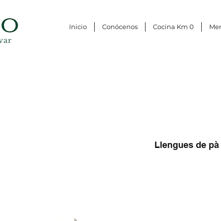
Inicio
Conócenos
Cocina Km 0
Me
var
Llengues de pà