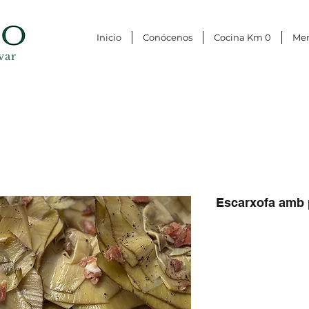
Inicio
Conócenos
Cocina Km 0
Me
var
Escarxofa amb 