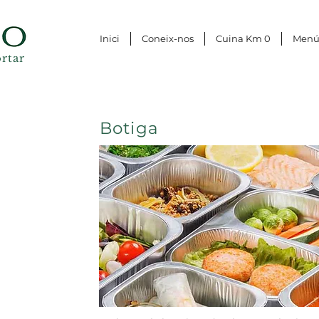
Inici
Coneix-nos
Cuina Km 0
Men
rtar
Botiga