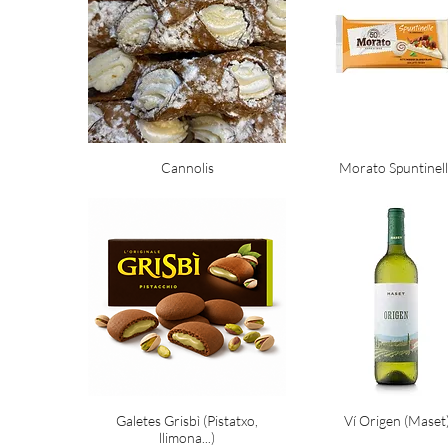
Cannolis
Morato Spuntinel
Galetes Grisbì (Pistatxo,
Ví Origen (Maset
llimona...)