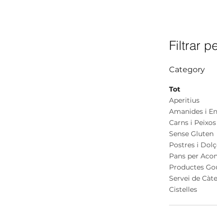
Filtrar p
Category
Tot
Aperitius
Amanides i En
Carns i Peixos
Sense Gluten
Postres i Dol
Pans per Aco
Productes Go
Servei de Càt
Cistelles