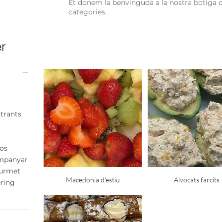
Et donem la benvinguda a la nostra botiga on
categories.
er
trants
ços
mpanyar
urmet
Macedonia d'estiu
Alvocats farcits
ering